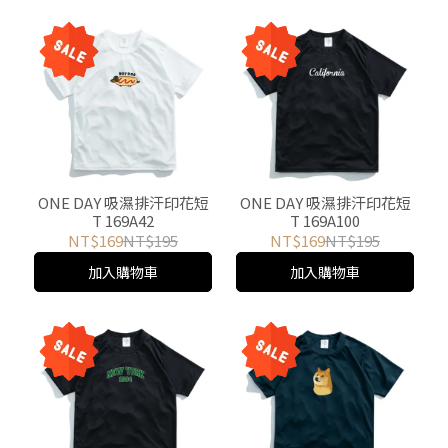
NT$169
NT$195
NT$169
NT$195
加入購物車
加入購物車
LINE@：@dop8236z
任何問題~請直接加入我們的LINE@
統一編號：72731048
營業名稱：卡樂購物服飾 
Copyright ©
ONE-DAY
All Rights Reserved.
Designed by
CYBERBIZ
.