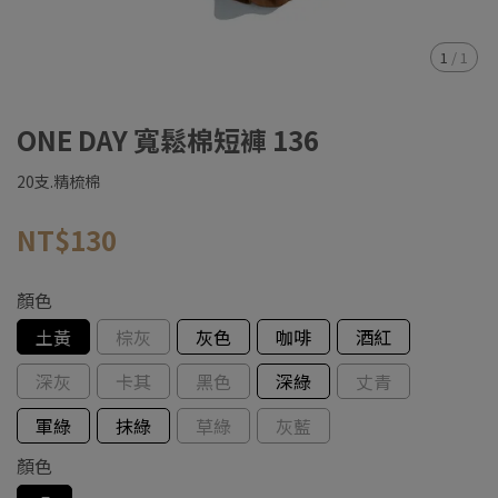
1
/
1
ONE DAY 寬鬆棉短褲 136
20支.精梳棉
NT$130
顏色
土黃
棕灰
灰色
咖啡
酒紅
深灰
卡其
黑色
深綠
丈青
軍綠
抹綠
草綠
灰藍
顏色