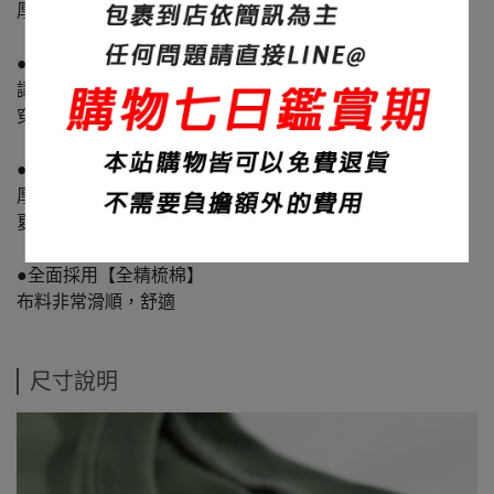
厚度：320碼重
●本款螺紋採用超重磅螺紋 碼重500G
讓整件衣服質感加倍
穿起來就是挺!! 彈性就是強!!
●大身布料採用20支紗線
厚度適中,不透不悶
夏天不會因為太厚而悶熱
●全面採用【全精梳棉】
布料非常滑順，舒適
尺寸說明