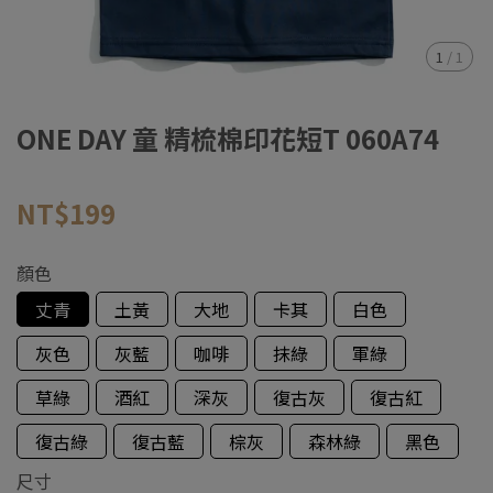
1
/
1
ONE DAY 童 精梳棉印花短T 060A74
NT$199
顏色
丈青
土黃
大地
卡其
白色
灰色
灰藍
咖啡
抹綠
軍綠
草綠
酒紅
深灰
復古灰
復古紅
復古綠
復古藍
棕灰
森林綠
黑色
尺寸