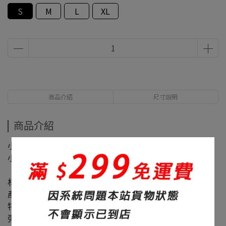
S
M
L
XL
商品介紹
尺寸說明
商品介紹
小男生125CM 穿L小寬鬆
小女生105CM 穿M大寬鬆
材質：60%棉+40%聚酯纖維
產地：台灣
特色：修身、面料滑順
彈性：微