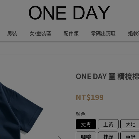
男裝
女/童裝區
配件類
零碼出清區
退款
ONE DAY 童 精梳
NT$199
顏色
丈青
土黃
大地
咖啡
抹綠
軍綠