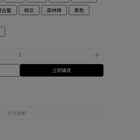
復古藍
棕灰
森林綠
黑色
立即購買
尺寸說明