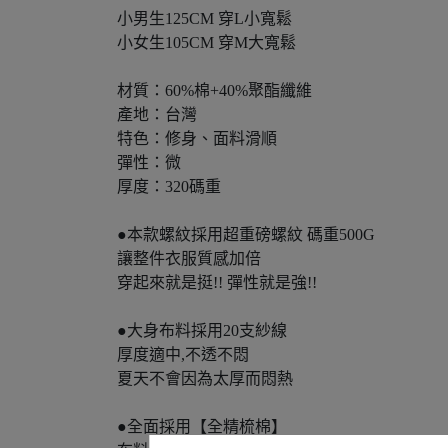
小男生125CM 穿L小寬鬆
小女生105CM 穿M大寬鬆
材質：60%棉+40%聚酯纖維
產地：台灣
特色：修身、面料滑順
彈性：微
厚度：320碼重
●本款螺紋採用超重磅螺紋 碼重500G
讓整件衣服質感加倍
穿起來就是挺!! 彈性就是強!!
●大身布料採用20支紗線
厚度適中,不透不悶
夏天不會因為太厚而悶熱
●全面採用【全精梳棉】