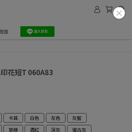
政策
棉印花短T 060A83
卡其
白色
灰色
灰藍
草綠
酒紅
深灰
復古灰