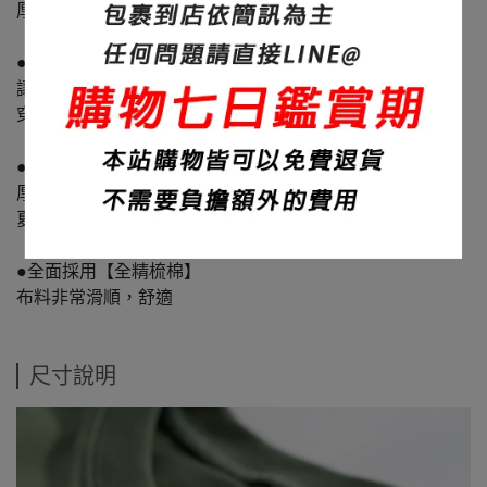
厚度：320碼重
●本款螺紋採用超重磅螺紋 碼重500G
讓整件衣服質感加倍
穿起來就是挺!! 彈性就是強!!
●大身布料採用20支紗線
厚度適中,不透不悶
夏天不會因為太厚而悶熱
●全面採用【全精梳棉】
布料非常滑順，舒適
尺寸說明