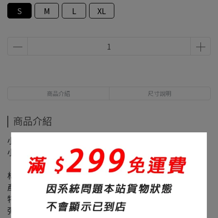
S
M
L
XL
商品介紹
尺寸說明
商品介紹
小男生125CM 穿L小寬鬆
小女生105CM 穿M大寬鬆
材質：60%棉+40%聚酯纖維
產地：台灣
特色：修身、面料滑順
彈性：微