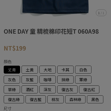
1
/
1
ONE DAY 童 精梳棉印花短T 060A98
NT$199
顏色
丈青
土黃
大地
卡其
白色
灰色
灰藍
咖啡
抹綠
軍綠
草綠
酒紅
深灰
復古灰
復古紅
復古綠
復古藍
棕灰
森林綠
黑色
尺寸