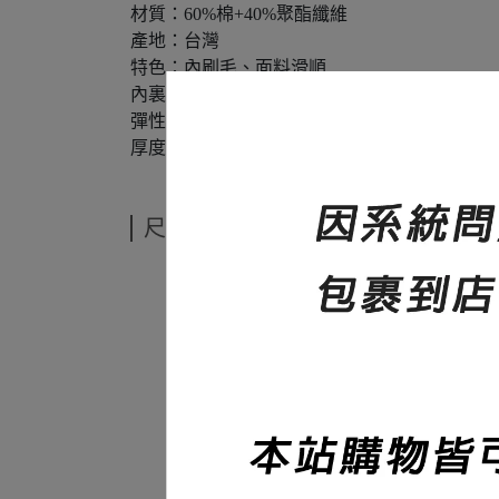
材質：60%棉+40%聚酯纖維
產地：台灣
特色：內刷毛、面料滑順
內裏：內刷毛
彈性：無
厚度：420碼重
尺寸說明