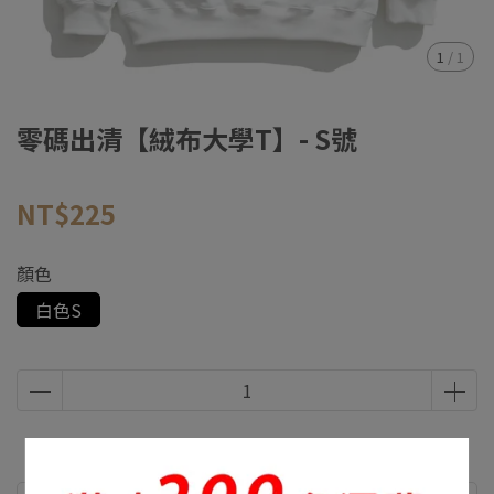
1
/
1
零碼出清【絨布大學T】- S號
NT$225
顏色
白色S