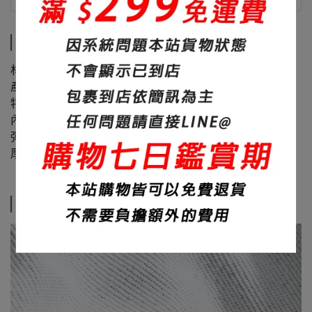
商品介紹
尺寸說明
商品介紹
材質：60%棉+40%聚酯纖維
產地：台灣
特色：面料滑順、內裏舒適
內裏：顆粒大絨布
彈性：微微
厚度：450碼重
尺寸說明