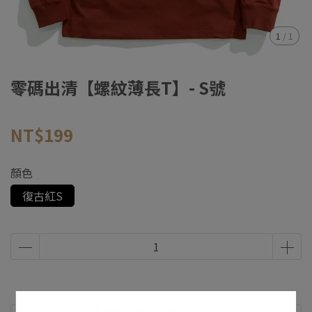
1
/
1
零碼出清【螺紋薄長T】- S號
NT$199
顏色
復古紅S