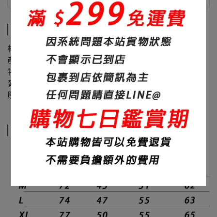
商品介紹
尺寸說明
商品介紹
材質：60%棉+40%聚酯纖維
產地：台灣
特色：素面、修身、面料滑順
彈性：微
厚度：320碼
尺寸說明