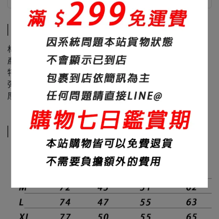
商品介紹
尺寸說明
商品介紹
材質：60%棉+40%聚酯纖維
產地：台灣
特色：素面、修身、面料滑順
彈性：微
厚度：320碼
尺寸說明