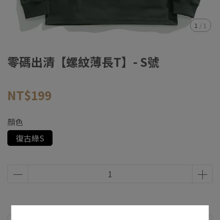
1
/
1
零碼出清【螺紋薄長T】- S號
NT$199
顏色
復古綠S