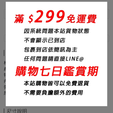
商品介紹
尺寸說明
商品介紹
材質：60%棉+40%聚酯纖維
產地：台灣
特色：高品質熱轉印、品質超好、色彩飽滿鮮豔
內裏：內刷毛
彈性：無
厚度：420碼重
尺寸說明