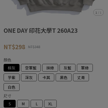
1
/
1
ONE DAY 印花大學T 260A23
NT$298
NT$348
顏色
棕灰
空軍藍
抹綠
灰藍
軍綠
芋紫
深灰
卡其
黑色
丈青
白色
尺寸
S
M
L
XL