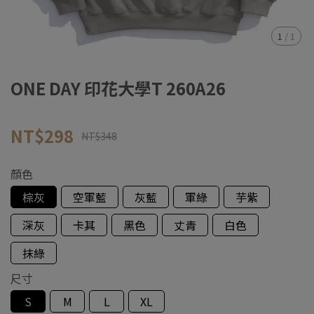
1
/
1
ONE DAY 印花大學T 260A26
NT$298
NT$348
顏色
棕灰
空軍藍
灰藍
軍綠
芋紫
深灰
卡其
黑色
丈青
白色
抹綠
尺寸
S
M
L
XL