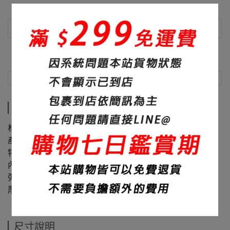
商品介紹
尺寸說明
商品介紹
材質：60%棉+40%聚酯纖維
產地：台灣
特色：高品質熱轉印、品質超好、色彩飽滿鮮豔
內裏：內刷毛
彈性：無
厚度：420碼重
尺寸說明