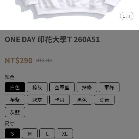
1
/
1
ONE DAY 印花大學T 260A51
NT$298
NT$348
顏色
白色
棕灰
空軍藍
抹綠
軍綠
芋紫
深灰
卡其
黑色
丈青
灰藍
尺寸
S
M
L
XL