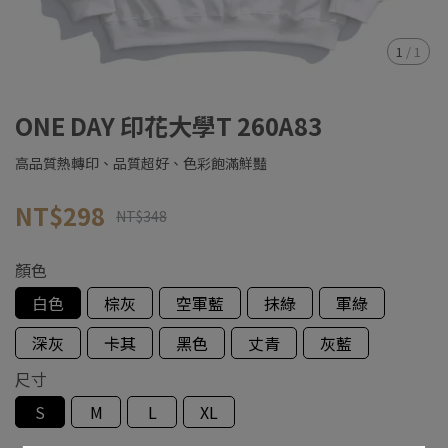
1
/
1
ONE DAY 印花大學T 260A83
高品質熱轉印、品質超好、色彩飽滿鮮豔
NT$298
NT$348
顏色
白色
棕灰
空軍藍
抹綠
軍綠
深灰
卡其
黑色
丈青
灰藍
尺寸
S
M
L
XL