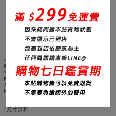
商品介紹
尺寸說明
商品介紹
材質：60%棉+40%聚酯纖維
產地：台灣
特色：高品質熱轉印、品質超好、色彩飽滿鮮豔
內裏：內刷毛
彈性：無
厚度：420碼重
尺寸說明