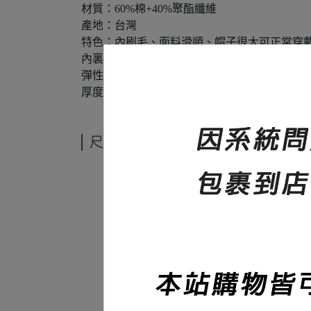
材質：60%棉+40%聚酯纖維
產地：台灣
特色：內刷毛、面料滑順、帽子很大可正常穿
內裏：內刷毛
彈性：無
厚度：420碼重
尺寸說明