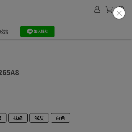
政策
265A8
藍
抹綠
深灰
白色