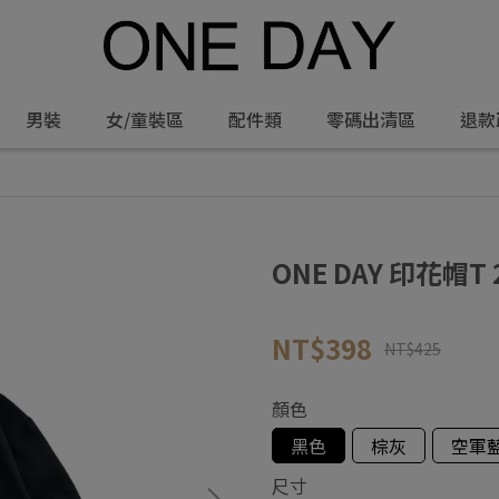
男裝
女/童裝區
配件類
零碼出清區
退款
ONE DAY 印花帽T 
NT$398
NT$425
顏色
黑色
棕灰
空軍
尺寸