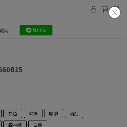
政策
660B15
灰色
軍綠
咖啡
酒紅
森林綠
白色