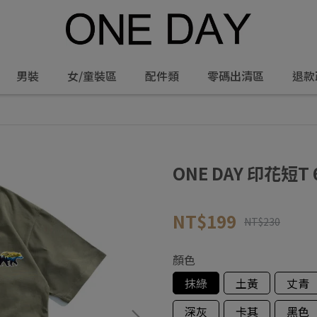
男裝
女/童裝區
配件類
零碼出清區
退款
ONE DAY 印花短T 
NT$199
NT$230
顏色
抹綠
土黃
丈青
深灰
卡其
黑色