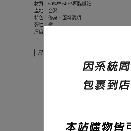
材質：60%棉+40%聚酯纖維
產地：台灣
特色：修身、面料滑順
彈性：微
厚度：320碼重
尺寸說明