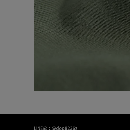
LINE@：@dop8236z