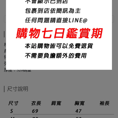
商品介紹
尺寸說明
商品介紹
材質：60%棉+40%聚酯纖維
產地：台灣
特色：修身、布料滑順
彈性：微
厚度：320碼重
尺寸說明