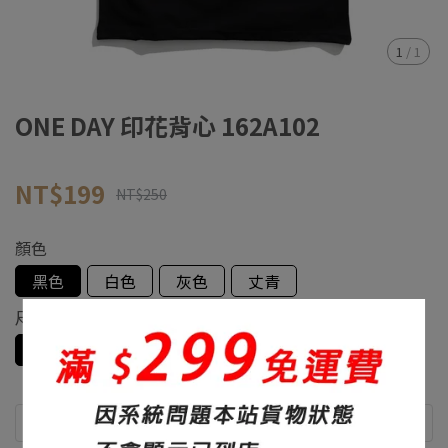
1
/
1
ONE DAY 印花背心 162A102
NT$199
NT$250
顏色
黑色
白色
灰色
丈青
尺寸
S
M
L
XL