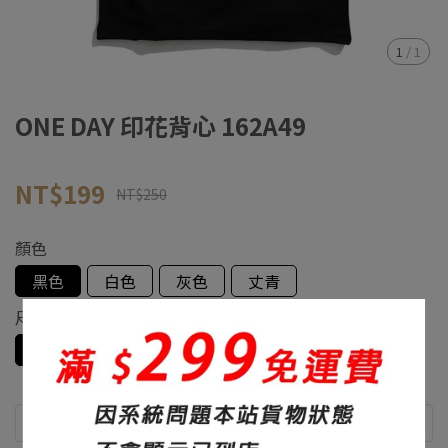
1
/
1
ONE DAY 印花背心 162A49
NT$199
NT$250
顏色
黑色
白色
灰色
丈青
尺寸
S
M
L
XL