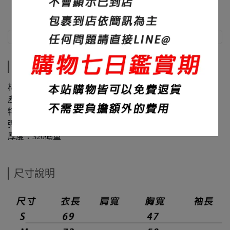
商品介紹
尺寸說明
商品介紹
材質：60%棉+40%聚酯纖維
產地：台灣
特色：修身、布料滑順
彈性：微
厚度：320碼重
尺寸說明