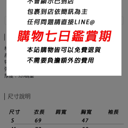
商品介紹
尺寸說明
商品介紹
材質：60%棉+40%聚酯纖維
產地：台灣
特色：修身、布料滑順
彈性：微
厚度：320碼重
尺寸說明