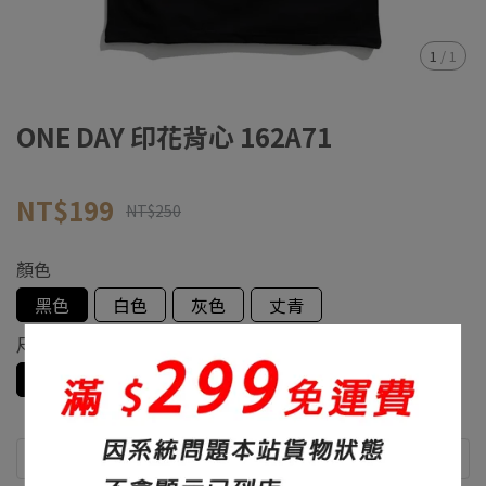
1
/
1
ONE DAY 印花背心 162A71
NT$199
NT$250
顏色
黑色
白色
灰色
丈青
尺寸
S
M
L
XL