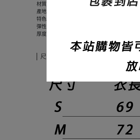
材質：60%棉+40%聚酯纖維
產地：台灣
特色：修身、布料滑順
彈性：微
厚度：320碼重
尺寸說明