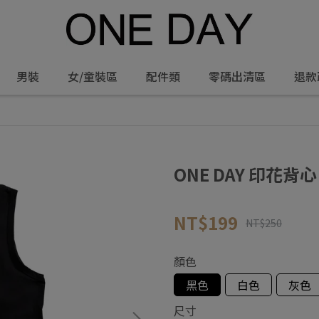
男裝
女/童裝區
配件類
零碼出清區
退款
ONE DAY 印花背心 
NT$199
NT$250
顏色
黑色
白色
灰色
尺寸