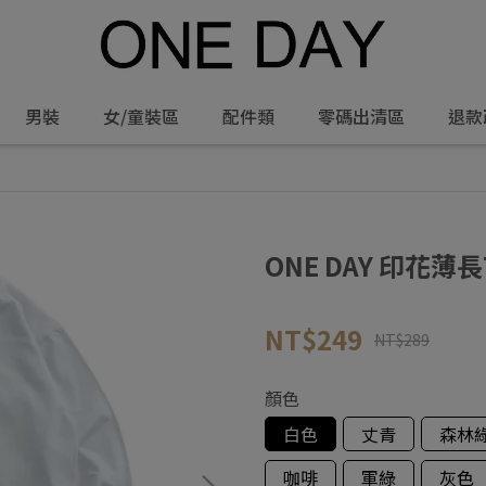
男裝
女/童裝區
配件類
零碼出清區
退款
ONE DAY 印花薄長T
NT$249
NT$289
顏色
白色
丈青
森林
咖啡
軍綠
灰色