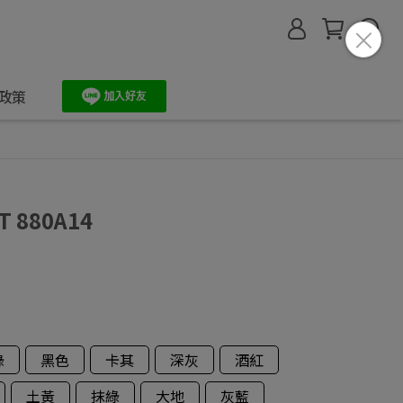
政策
 880A14
綠
黑色
卡其
深灰
酒紅
土黃
抹綠
大地
灰藍