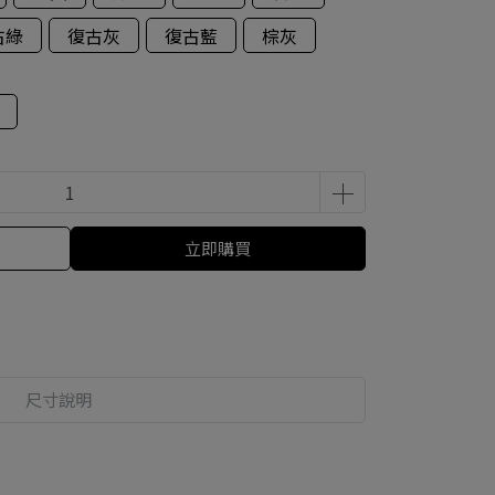
古綠
復古灰
復古藍
棕灰
立即購買
尺寸說明