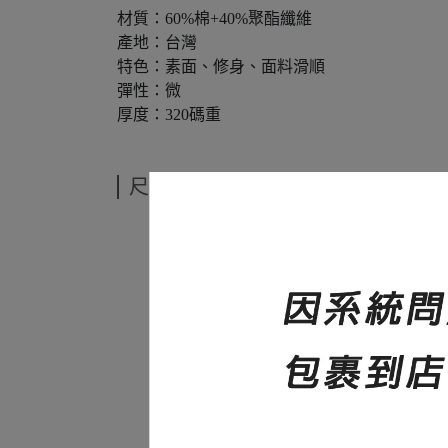
材質：60%棉+40%聚酯纖維
產地：台灣
特色：素面、修身、面料滑順
彈性：微
厚度：320碼重
尺寸說明