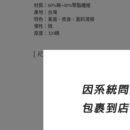
材質：60%棉+40%聚酯纖維
產地：台灣
特色：素面、修身、面料滑順
彈性：微
厚度：320碼
尺寸說明