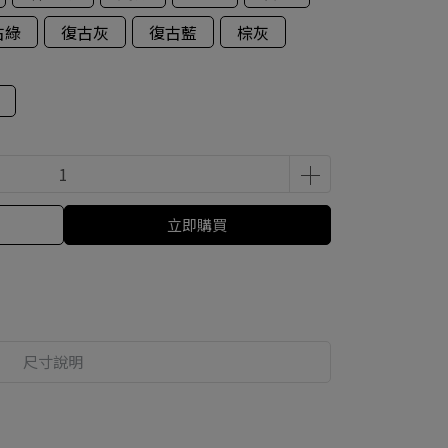
古綠
復古灰
復古藍
棕灰
立即購買
尺寸說明