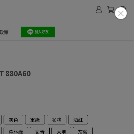
政策
 880A60
灰色
軍綠
咖啡
酒紅
森林綠
丈青
大地
灰藍