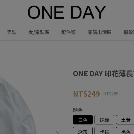
男裝
女/童裝區
配件類
零碼出清區
退款
ONE DAY 印花薄長T
NT$249
NT$289
顏色
白色
抹綠
土黃
深灰
卡其
黑色