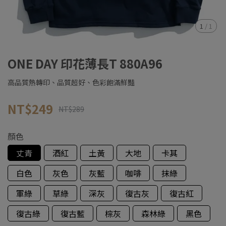
1
/
1
ONE DAY 印花薄長T 880A96
高品質熱轉印、品質超好、色彩飽滿鮮豔
NT$249
NT$289
顏色
丈青
酒紅
土黃
大地
卡其
白色
灰色
灰藍
咖啡
抹綠
軍綠
草綠
深灰
復古灰
復古紅
復古綠
復古藍
棕灰
森林綠
黑色