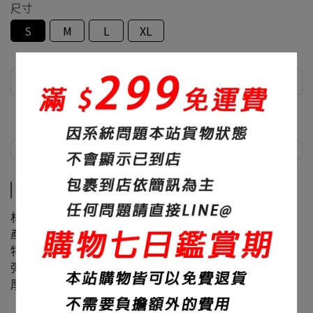
尺寸
S
M
L
XL
商品介紹
尺寸說明
商品介紹
材質：60%棉+40%聚酯纖維
產地：台灣
特色：素面、修身、面料滑順
彈性：微
厚度：320碼