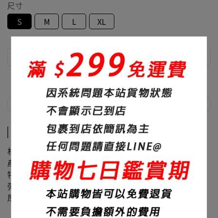
尺寸
S
M
L
XL
商品介紹
尺寸說明
商品介紹
材質：60%棉+40%聚酯纖維
產地：台灣
特色：素面、修身、面料滑順
彈性：微
厚度：320碼