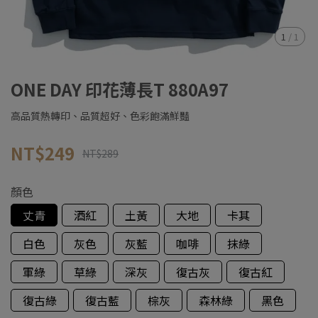
1
/
1
ONE DAY 印花薄長T 880A97
高品質熱轉印、品質超好、色彩飽滿鮮豔
NT$249
NT$289
顏色
丈青
酒紅
土黃
大地
卡其
白色
灰色
灰藍
咖啡
抹綠
軍綠
草綠
深灰
復古灰
復古紅
復古綠
復古藍
棕灰
森林綠
黑色