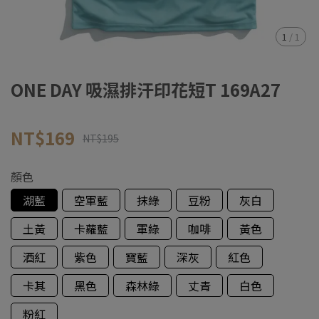
1
/
1
ONE DAY 吸濕排汗印花短T 169A27
NT$169
NT$195
顏色
湖藍
空軍藍
抹綠
豆粉
灰白
土黃
卡蘿藍
軍綠
咖啡
黃色
酒紅
紫色
寶藍
深灰
紅色
卡其
黑色
森林綠
丈青
白色
粉紅