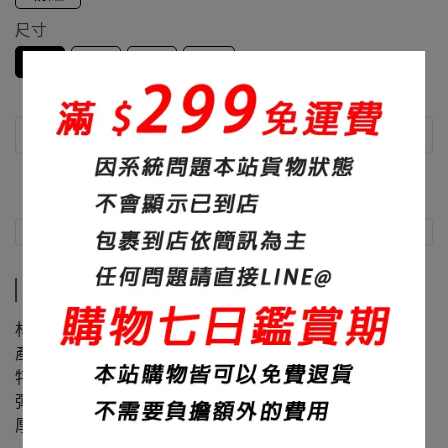
尺寸
S
M
L
XL
商品介紹
尺寸說明
商品介紹
材質：100%聚酯纖維
產地：台灣
特色：吸濕排汗、面料滑順
彈性：超彈
厚度：230碼重