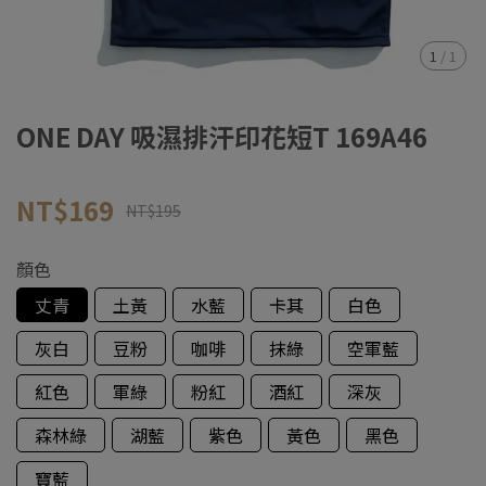
1
/
1
ONE DAY 吸濕排汗印花短T 169A46
NT$169
NT$195
顏色
丈青
土黃
水藍
卡其
白色
灰白
豆粉
咖啡
抹綠
空軍藍
紅色
軍綠
粉紅
酒紅
深灰
森林綠
湖藍
紫色
黃色
黑色
寶藍