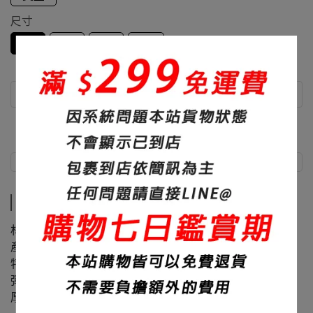
尺寸
S
M
L
XL
商品介紹
尺寸說明
商品介紹
材質：100%聚酯纖維
產地：台灣
特色：吸濕排汗、面料滑順
彈性：超彈
厚度：230碼重