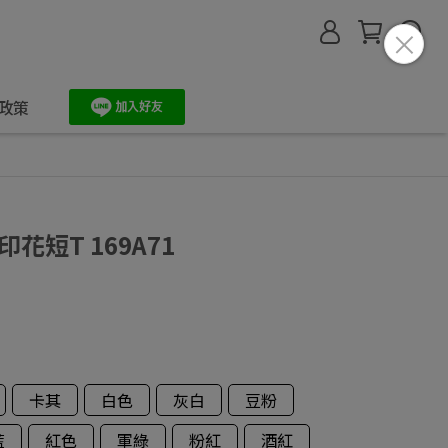
政策
印花短T 169A71
卡其
白色
灰白
豆粉
藍
紅色
軍綠
粉紅
酒紅