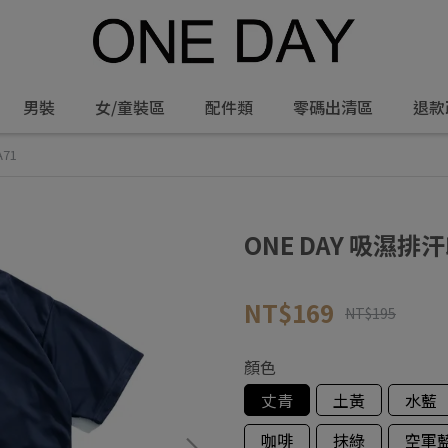
男裝
女/童裝區
配件類
零碼出清區
退款
71
ONE DAY 吸濕排汗
NT$169
NT$195
顏色
丈青
土黃
水藍
咖啡
抹綠
空軍