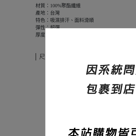
材質：100%聚酯纖維
產地：台灣
特色：吸濕排汗、面料滑順
彈性：超彈
厚度：230碼重
尺寸說明