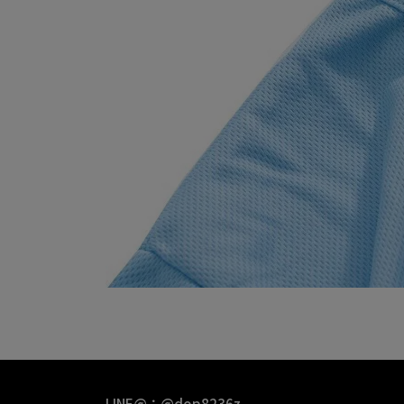
LINE@：@dop8236z