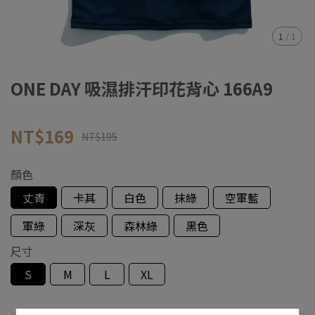
1
/
1
ONE DAY 吸濕排汗印花背心 166A9
NT$169
NT$195
顏色
丈青
卡其
白色
抹綠
空軍藍
軍綠
深灰
森林綠
黑色
尺寸
S
M
L
XL