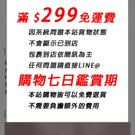
商品介紹
尺寸說明
商品介紹
材質：100%聚酯纖維
產地：台灣
特色：吸濕排汗、面料滑順
彈性：超彈
厚度：230碼重
尺寸說明