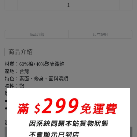
商品介紹
尺寸說明
商品介紹
材質：60%棉+40%聚酯纖維
產地：台灣
特色：素面、修身、面料滑順
彈性：微
厚度：320碼重
●本款螺紋採用超重磅螺紋 碼重500G
●全面採用【全精梳棉】
照片為版型介紹!!!!