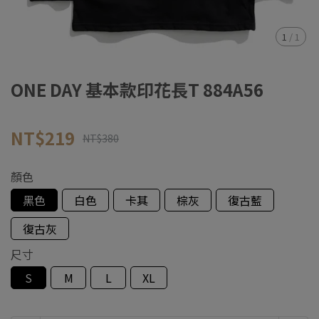
1
/
1
ONE DAY 基本款印花長T 884A56
NT$219
NT$380
顏色
黑色
白色
卡其
棕灰
復古藍
復古灰
尺寸
S
M
L
XL