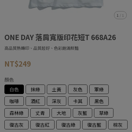
1
/
1
ONE DAY 落肩寬版印花短T 668A26
高品質熱轉印、品質超好、色彩飽滿鮮豔
NT$249
顏色
白色
抹綠
土黃
灰色
軍綠
咖啡
酒紅
深灰
卡其
黑色
森林綠
丈青
大地
灰藍
草綠
復古灰
復古紅
復古綠
復古藍
棕灰