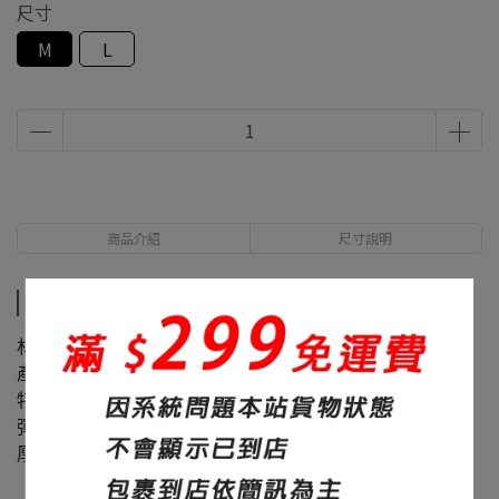
尺寸
M
L
商品介紹
尺寸說明
商品介紹
材質：60%棉+40%聚酯纖維
產地：台灣
特色：超大落肩
彈性：微
厚度：320碼重