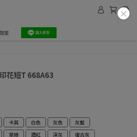
政策
印花短T 668A63
卡其
白色
灰色
灰藍
草綠
酒紅
深灰
復古灰