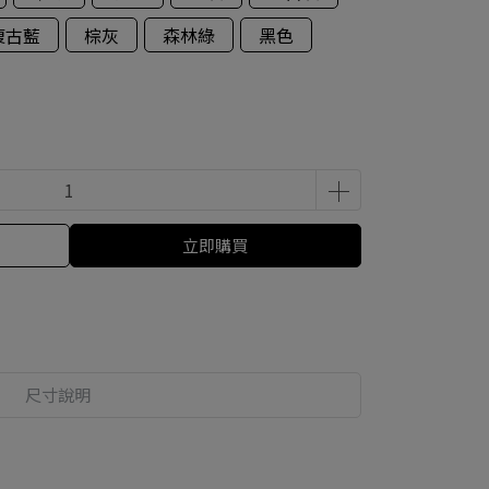
復古藍
棕灰
森林綠
黑色
立即購買
尺寸說明