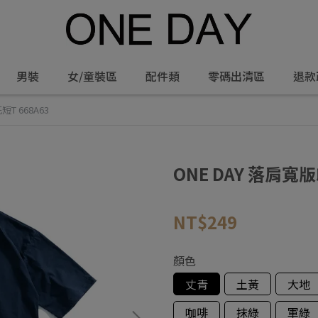
男裝
女/童裝區
配件類
零碼出清區
退款
T 668A63
ONE DAY 落肩寬版
NT$249
顏色
丈青
土黃
大地
咖啡
抹綠
軍綠