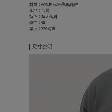
材質：60%棉+40%聚酯纖維
產地：台灣
特色：超大落肩
彈性：微
厚度：320碼重
尺寸說明