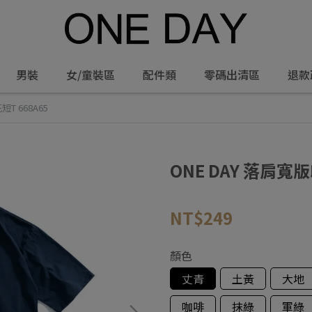
男裝
女/童裝區
配件類
零碼出清區
退款
T 668A65
ONE DAY 落肩寬版
NT$249
顏色
丈青
土黃
大地
咖啡
抹綠
軍綠