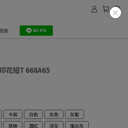
政策
印花短T 668A65
卡其
白色
灰色
灰藍
草綠
酒紅
深灰
復古灰