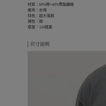
材質：60%棉+40%聚酯纖維
產地：台灣
特色：超大落肩
彈性：微
厚度：320碼重
尺寸說明