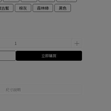
復古藍
棕灰
森林綠
黑色
立即購買
尺寸說明