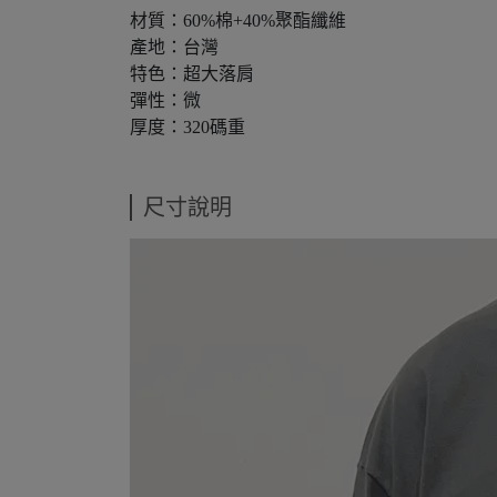
材質：60%棉+40%聚酯纖維
產地：台灣
特色：超大落肩
彈性：微
厚度：320碼重
尺寸說明