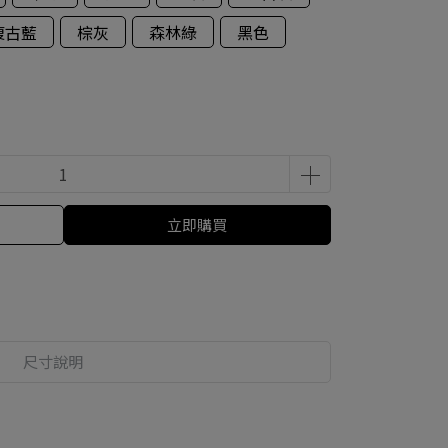
復古藍
棕灰
森林綠
黑色
立即購買
尺寸說明