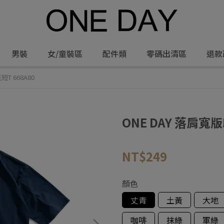
男裝
女/童裝區
配件類
零碼出清區
退款
T 668A80
ONE DAY 落肩寬版
NT$249
顏色
丈青
土黃
大地
咖啡
抹綠
軍綠