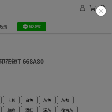
政策
印花短T 668A80
卡其
白色
灰色
灰藍
草綠
酒紅
深灰
復古灰