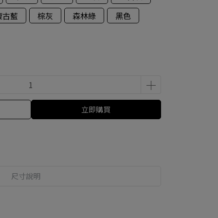
復古藍
棕灰
森林綠
黑色
立即購買
尺寸說明