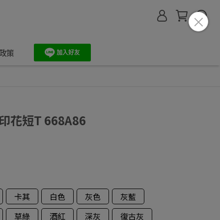
政策
印花短T 668A86
卡其
白色
灰色
灰藍
草綠
酒紅
深灰
復古灰