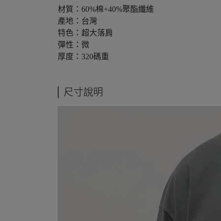
材質：60%棉+40%聚酯纖維
產地：台灣
特色：超大落肩
彈性：微
厚度：320碼重
尺寸說明