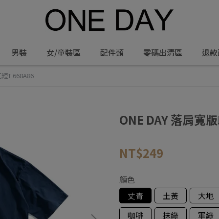
男裝
女/童裝區
配件類
零碼出清區
退款
T 668A86
ONE DAY 落肩寬版
NT$249
顏色
丈青
土黃
大地
咖啡
抹綠
軍綠