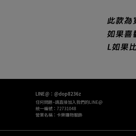
LINE@：@dop8236z
任何問題~請直接加入我們的LINE@
統一編號：72731048
營業名稱：卡樂購物服飾 