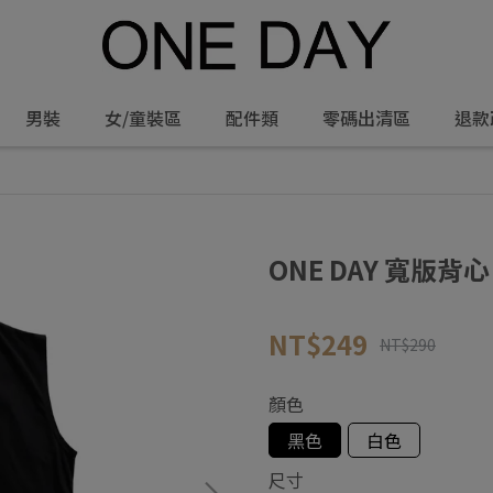
男裝
女/童裝區
配件類
零碼出清區
退款
ONE DAY 寬版背心 
NT$249
NT$290
顏色
黑色
白色
尺寸