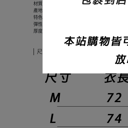
材質：60%棉+40%聚酯纖維
產地：台灣
特色：寬版
彈性：微
厚度：320碼重
尺寸說明