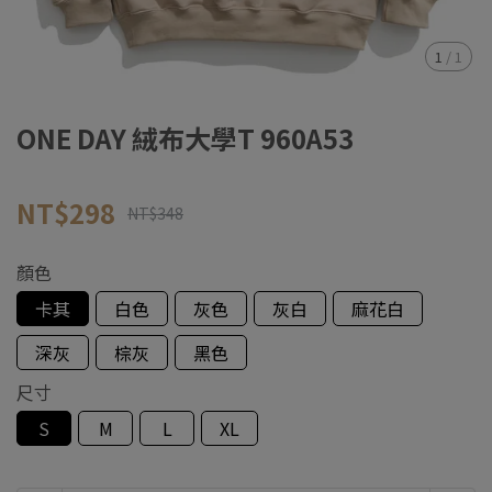
1
/
1
ONE DAY 絨布大學T 960A53
NT$298
NT$348
顏色
卡其
白色
灰色
灰白
麻花白
深灰
棕灰
黑色
尺寸
S
M
L
XL