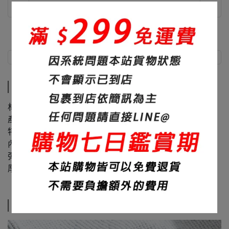
商品介紹
尺寸說明
商品介紹
材質：60%棉+40%聚酯纖維
產地：台灣
特色：面料滑順、內裏舒適
內裏：顆粒大絨布
彈性：微微
厚度：450碼重
尺寸說明