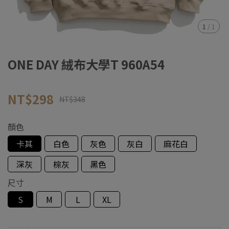
1
/
1
ONE DAY 絨布大學T 960A54
NT$298
NT$348
顏色
卡其
白色
灰色
灰白
麻花白
深灰
棕灰
黑色
尺寸
S
M
L
XL