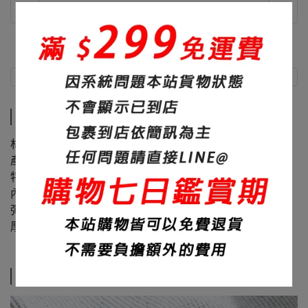
商品介紹
尺寸說明
商品介紹
材質：60%棉+40%聚酯纖維
產地：台灣
特色：面料滑順、內裏舒適
內裏：顆粒大絨布
彈性：微微
厚度：450碼重
尺寸說明