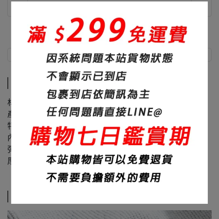
商品介紹
尺寸說明
商品介紹
材質：60%棉+40%聚酯纖維
產地：台灣
特色：面料滑順、內裏舒適
內裏：顆粒大絨布
彈性：微微
厚度：450碼重
尺寸說明