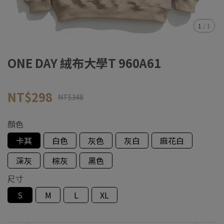
1
/
1
ONE DAY 絨布大學T 960A61
NT$298
NT$348
顏色
卡其
白色
灰色
灰白
麻花白
深灰
棕灰
黑色
尺寸
S
M
L
XL