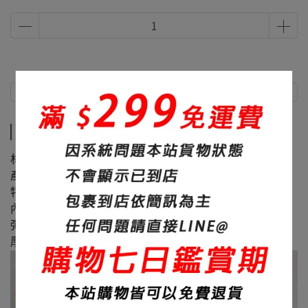
商品介紹
尺寸說明
商品介紹
材質：60%棉+40%聚酯纖維
產地：台灣
特色：內刷毛、面料滑順
內裏：內刷毛
彈性：無
厚度：420碼重