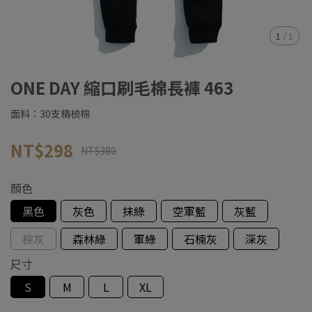
1
/
1
ONE DAY 縮口刷毛棉長褲 463
面料：30支精梳棉
NT$298
NT$380
顏色
黑色
灰色
抹綠
空軍藍
灰藍
棕灰
森林綠
軍綠
石楠灰
深灰
尺寸
S
M
L
XL